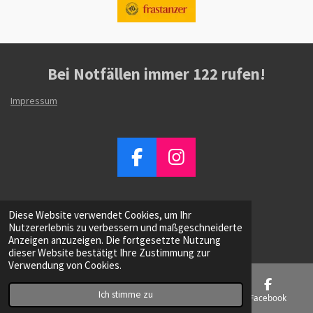
Bei Notfällen immer
122
rufen!
Impressum
F
I
a
n
c
s
Diese Website verwendet Cookies, um Ihr
e
t
© 2023 - 2026 Feuerwehr Satteins
Nutzererlebnis zu verbessern und maßgeschneiderte
Mit Unterstützung von
Webador
b
a
Anzeigen anzuzeigen. Die fortgesetzte Nutzung
dieser Website bestätigt Ihre Zustimmung zur
o
g
Verwendung von Cookies.
o
r
k
a
Ich stimme zu
E-Mail
Telefon
Karte
Facebook