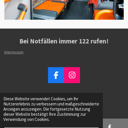
Bei Notfällen immer
122
rufen!
Impressum
F
I
a
n
c
s
Diese Website verwendet Cookies, um Ihr
e
t
© 2023 - 2026 Feuerwehr Satteins
Nutzererlebnis zu verbessern und maßgeschneiderte
Mit Unterstützung von
Webador
b
a
Anzeigen anzuzeigen. Die fortgesetzte Nutzung
dieser Website bestätigt Ihre Zustimmung zur
o
g
Verwendung von Cookies.
o
r