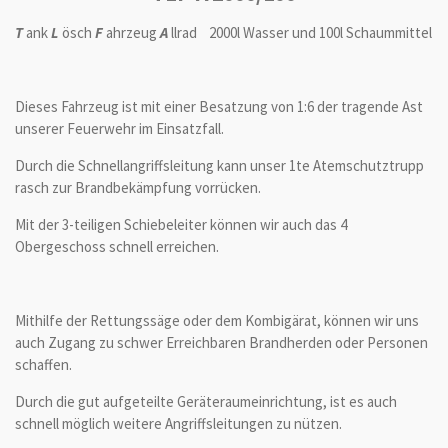
T
ank
L
ösch
F
ahrzeug
A
llrad 2000l Wasser und 100l Schaummittel
Dieses Fahrzeug ist mit einer Besatzung von 1:6 der tragende Ast
unserer Feuerwehr im Einsatzfall.
Durch die Schnellangriffsleitung kann unser 1te Atemschutztrupp
rasch zur Brandbekämpfung vorrücken.
Mit der 3-teiligen Schiebeleiter können wir auch das 4
Obergeschoss schnell erreichen.
Mithilfe der Rettungssäge oder dem Kombigärat, können wir uns
auch Zugang zu schwer Erreichbaren Brandherden oder Personen
schaffen.
Durch die gut aufgeteilte Geräteraumeinrichtung, ist es auch
schnell möglich weitere Angriffsleitungen zu nützen.