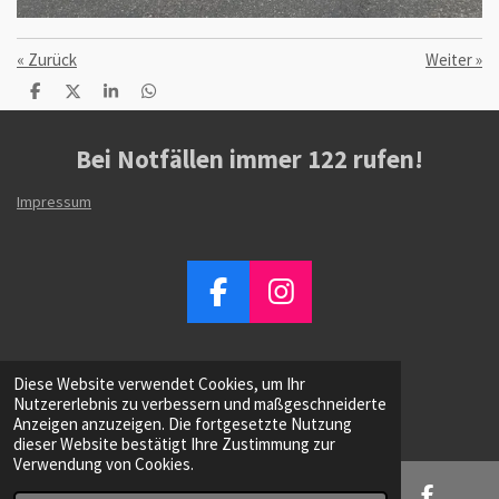
«
Zurück
Weiter
»
T
T
T
T
e
e
e
e
i
i
i
i
l
l
l
l
Bei Notfällen immer
122
rufen!
e
e
e
e
n
n
n
n
Impressum
F
I
a
n
c
s
Diese Website verwendet Cookies, um Ihr
e
t
© 2023 - 2026 Feuerwehr Satteins
Nutzererlebnis zu verbessern und maßgeschneiderte
Mit Unterstützung von
Webador
b
a
Anzeigen anzuzeigen. Die fortgesetzte Nutzung
dieser Website bestätigt Ihre Zustimmung zur
o
g
Verwendung von Cookies.
o
r